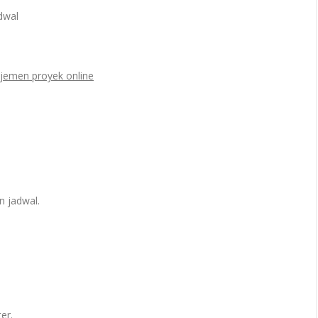
dwal
ajemen proyek online
 jadwal.
er.