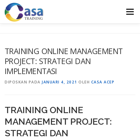
Lompat
ke
Menu
konten
HOME
ABOUT US
TRAINING LIST
GALERI
TRAINING ONLINE MANAGEMENT
PROJECT: STRATEGI DAN
KONTAK KAMI
SERTIFIKASI
EVALUASI
IMPLEMENTASI
DIPOSKAN PADA
JANUARI 4, 2021
OLEH
CASA ACEP
TRAINING ONLINE
MANAGEMENT PROJECT:
STRATEGI DAN