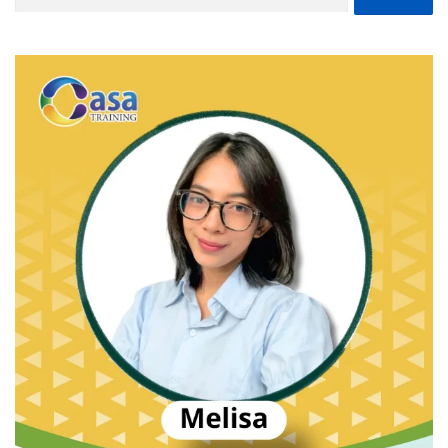
untuk: