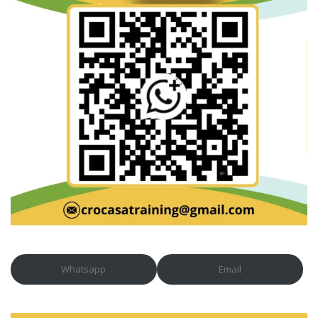
Whatsapp
Email