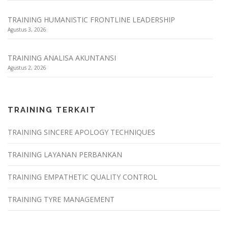
TRAINING HUMANISTIC FRONTLINE LEADERSHIP
Agustus 3, 2026
TRAINING ANALISA AKUNTANSI
Agustus 2, 2026
TRAINING TERKAIT
TRAINING SINCERE APOLOGY TECHNIQUES
TRAINING LAYANAN PERBANKAN
TRAINING EMPATHETIC QUALITY CONTROL
TRAINING TYRE MANAGEMENT