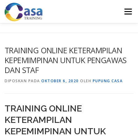
Lompat
ke
Menu
konten
HOME
ABOUT US
TRAINING LIST
GALERI
TRAINING ONLINE KETERAMPILAN
KEPEMIMPINAN UNTUK PENGAWAS
KONTAK KAMI
SERTIFIKASI
EVALUASI
DAN STAF
DIPOSKAN PADA
OKTOBER 6, 2020
OLEH
PUPUNG CASA
TRAINING ONLINE
KETERAMPILAN
KEPEMIMPINAN UNTUK