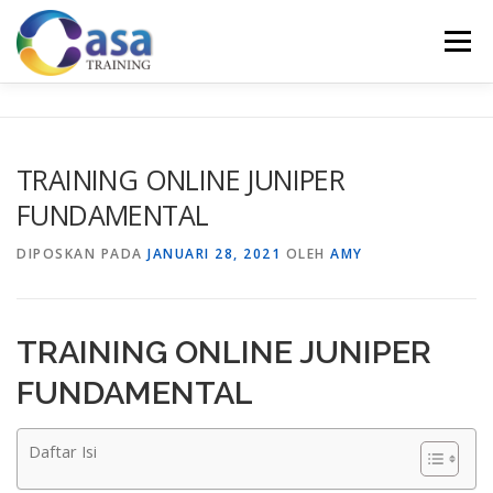
Lompat
ke
Menu
konten
HOME
ABOUT US
TRAINING LIST
GALERI
TRAINING ONLINE JUNIPER
FUNDAMENTAL
KONTAK KAMI
SERTIFIKASI
EVALUASI
DIPOSKAN PADA
JANUARI 28, 2021
OLEH
AMY
TRAINING ONLINE JUNIPER
FUNDAMENTAL
Daftar Isi