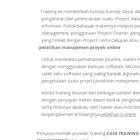
Training ini memberikan konsep-konsep dasar 
pengaturan dan perencanaan suatu Project dalam
Informasi. Pokok bahasan materinya meliputi pen
Management; penggunaan Project Charter; peng
yang terkait dengan Project; serta cakupan atau 
pelatihan manajemen proyek online
Untuk membantu pemahaman peserta, materi trai
dengan menggunakan bantuan software Microsof
salah satu software yang paling banyak digunaka
pengelolaan suatu project.
pelatihan manajemen p
Modul training disusun dari berbagai sumber da
dengan penyajian materi dalam bentuk pengenala
serta tentunya dipandu oleh trainer atau instrukt
berpengalaman di bidangnya.
pelatihan 0 online
Perlunya memilih provider training
CASA TRAINING