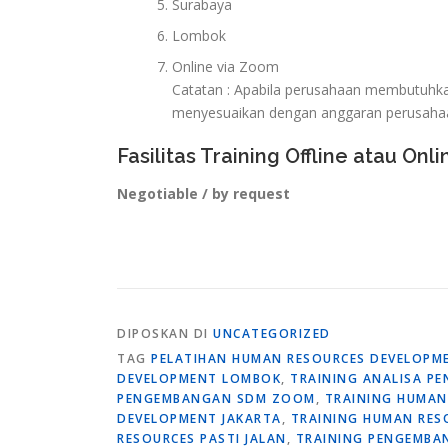
Surabaya
Lombok
Online via Zoom
Catatan : Apabila perusahaan membutuhkan 
menyesuaikan dengan anggaran perusaha
Fasilitas Training Offline atau Onli
Negotiable / by request
DIPOSKAN DI
UNCATEGORIZED
TAG
PELATIHAN HUMAN RESOURCES DEVELOPME
DEVELOPMENT LOMBOK
,
TRAINING ANALISA P
PENGEMBANGAN SDM ZOOM
,
TRAINING HUMAN
DEVELOPMENT JAKARTA
,
TRAINING HUMAN RES
RESOURCES PASTI JALAN
,
TRAINING PENGEMBA