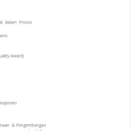
al dalam Proses
rams
ality Award)
Manajemen
canaan & Pengembangan