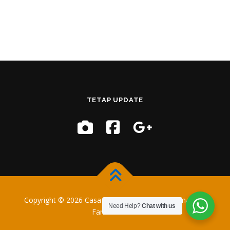
TETAP UPDATE
Copyright © 2026 Casa Training
–
OnePress
tema oleh
Need Help?
Chat with us
FameThemes