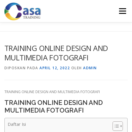
Lompat
ke
Menu
konten
HOME
ABOUT US
TRAINING LIST
GALERI
TRAINING ONLINE DESIGN AND
MULTIMEDIA FOTOGRAFI
KONTAK KAMI
SERTIFIKASI
EVALUASI
DIPOSKAN PADA
APRIL 12, 2022
OLEH
ADMIN
TRAINING ONLINE DESIGN AND MULTIMEDIA FOTOGRAFI
TRAINING ONLINE DESIGN AND
MULTIMEDIA FOTOGRAFI
Daftar Isi