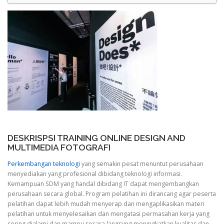
DESKRISPSI TRAINING ONLINE DESIGN AND
MULTIMEDIA FOTOGRAFI
Perkembangan teknologi
yang semakin pesat menuntut perusahaan
menyediakan yang profesional dibidang teknologi informasi.
Kemampuan SDM yang handal dibidang IT dapat mengembangkan
perusahaan secara global. Program pelatihan ini dirancang agar peserta
pelatihan dapat lebih mudah menyerap dan mengaplikasikan materi
pelatihan untuk menyelesaikan dan mengatasi permasahan kerja yang
sering dialami dan mampu secara langsung meningkatkan kualitas dan