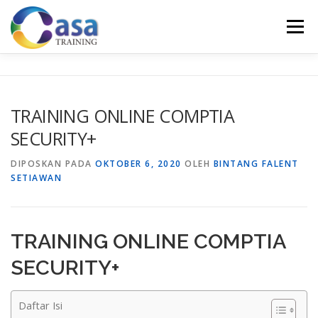
Lompat
ke
Menu
konten
HOME
ABOUT US
TRAINING LIST
GALERI
TRAINING ONLINE COMPTIA
SECURITY+
KONTAK KAMI
SERTIFIKASI
EVALUASI
DIPOSKAN PADA
OKTOBER 6, 2020
OLEH
BINTANG FALENT
SETIAWAN
TRAINING ONLINE COMPTIA
SECURITY+
Daftar Isi