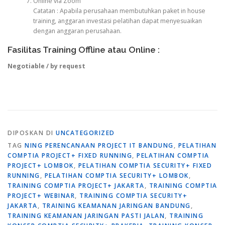
Online via Zoom
Catatan : Apabila perusahaan membutuhkan paket in house
training, anggaran investasi pelatihan dapat menyesuaikan
dengan anggaran perusahaan.
Fasilitas Training Offline atau Online :
Negotiable / by request
DIPOSKAN DI
UNCATEGORIZED
TAG
NING PERENCANAAN PROJECT IT BANDUNG
,
PELATIHAN
COMPTIA PROJECT+ FIXED RUNNING
,
PELATIHAN COMPTIA
PROJECT+ LOMBOK
,
PELATIHAN COMPTIA SECURITY+ FIXED
RUNNING
,
PELATIHAN COMPTIA SECURITY+ LOMBOK
,
TRAINING COMPTIA PROJECT+ JAKARTA
,
TRAINING COMPTIA
PROJECT+ WEBINAR
,
TRAINING COMPTIA SECURITY+
JAKARTA
,
TRAINING KEAMANAN JARINGAN BANDUNG
,
TRAINING KEAMANAN JARINGAN PASTI JALAN
,
TRAINING