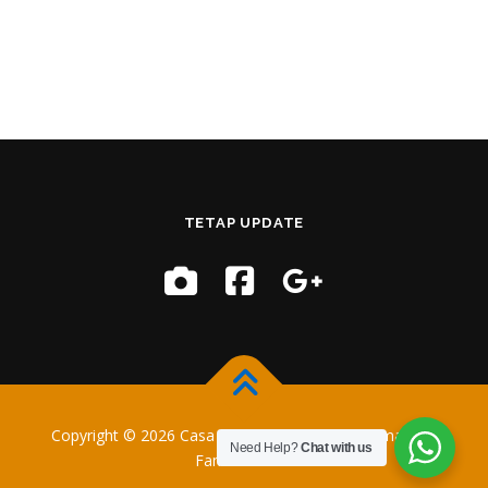
TETAP UPDATE
Copyright © 2026 Casa Training
–
OnePress
tema oleh
Need Help?
Chat with us
FameThemes