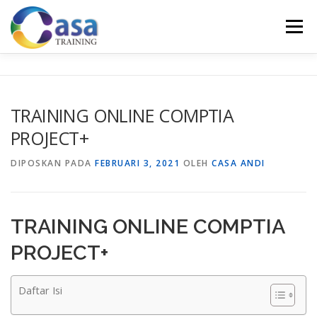
Lompat
ke
Menu
konten
HOME
ABOUT US
TRAINING LIST
GALERI
TRAINING ONLINE COMPTIA
PROJECT+
KONTAK KAMI
SERTIFIKASI
EVALUASI
DIPOSKAN PADA
FEBRUARI 3, 2021
OLEH
CASA ANDI
TRAINING ONLINE COMPTIA
PROJECT+
Daftar Isi