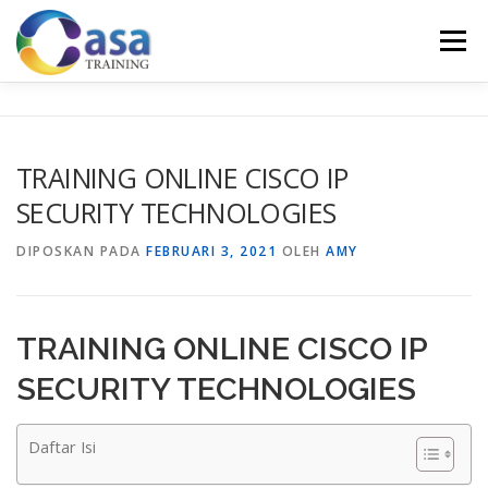
Lompat
ke
Menu
konten
HOME
ABOUT US
TRAINING LIST
GALERI
TRAINING ONLINE CISCO IP
SECURITY TECHNOLOGIES
KONTAK KAMI
SERTIFIKASI
EVALUASI
DIPOSKAN PADA
FEBRUARI 3, 2021
OLEH
AMY
TRAINING ONLINE CISCO IP
SECURITY TECHNOLOGIES
Daftar Isi