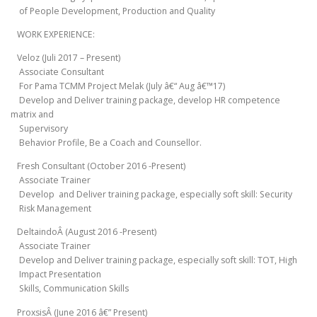
of People Development, Production and Quality
WORK EXPERIENCE:
Veloz (Juli 2017 – Present)
Associate Consultant
For Pama TCMM Project Melak (July â€“ Aug â€™17)
Develop and Deliver training package, develop HR competence
matrix and
Supervisory
Behavior Profile, Be a Coach and Counsellor.
Fresh Consultant (October 2016 -Present)
Associate Trainer
Develop and Deliver training package, especially soft skill: Security
Risk Management
DeltaindoÂ (August 2016 -Present)
Associate Trainer
Develop and Deliver training package, especially soft skill: TOT, High
Impact Presentation
Skills, Communication Skills
ProxsisÂ (June 2016 â€” Present)