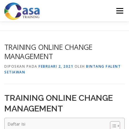
Lompat
ke
Menu
konten
HOME
ABOUT US
TRAINING LIST
GALERI
TRAINING ONLINE CHANGE
MANAGEMENT
KONTAK KAMI
SERTIFIKASI
EVALUASI
DIPOSKAN PADA
FEBRUARI 2, 2021
OLEH
BINTANG FALENT
SETIAWAN
TRAINING ONLINE CHANGE
MANAGEMENT
Daftar Isi