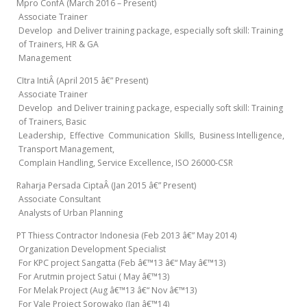
Mpro ConfÂ (March 2016 – Present)
Associate Trainer
Develop and Deliver training package, especially soft skill: Training
of Trainers, HR & GA
Management
CItra IntiÂ (April 2015 â€” Present)
Associate Trainer
Develop and Deliver training package, especially soft skill: Training
of Trainers, Basic
Leadership, Effective Communication Skills, Business Intelligence,
Transport Management,
Complain Handling, Service Excellence, ISO 26000-CSR
Raharja Persada CiptaÂ (Jan 2015 â€” Present)
Associate Consultant
Analysts of Urban Planning
PT Thiess Contractor Indonesia (Feb 2013 â€” May 2014)
Organization Development Specialist
For KPC project Sangatta (Feb â€™13 â€“ May â€™13)
For Arutmin project Satui ( May â€™13)
For Melak Project (Aug â€™13 â€“ Nov â€™13)
For Vale Project Sorowako (Jan â€™14)