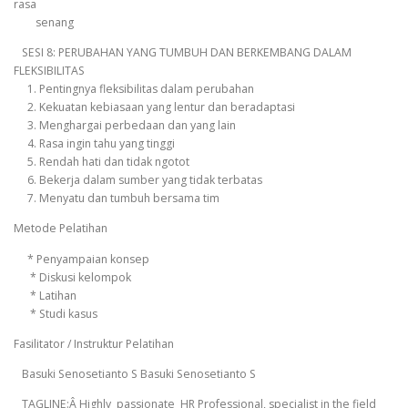
rasa
senang
SESI 8: PERUBAHAN YANG TUMBUH DAN BERKEMBANG DALAM
FLEKSIBILITAS
1. Pentingnya fleksibilitas dalam perubahan
2. Kekuatan kebiasaan yang lentur dan beradaptasi
3. Menghargai perbedaan dan yang lain
4. Rasa ingin tahu yang tinggi
5. Rendah hati dan tidak ngotot
6. Bekerja dalam sumber yang tidak terbatas
7. Menyatu dan tumbuh bersama tim
Metode Pelatihan
* Penyampaian konsep
* Diskusi kelompok
* Latihan
* Studi kasus
Fasilitator / Instruktur Pelatihan
Basuki Senosetianto S Basuki Senosetianto S
TAGLINE:Â Highly passionate HR Professional, specialist in the field