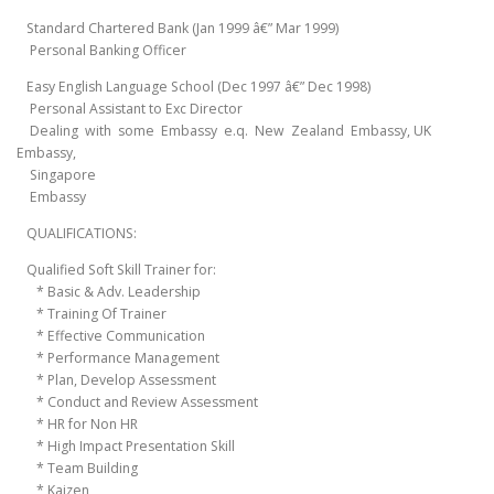
Standard Chartered Bank (Jan 1999 â€” Mar 1999)
Personal Banking Officer
Easy English Language School (Dec 1997 â€” Dec 1998)
Personal Assistant to Exc Director
Dealing with some Embassy e.q. New Zealand Embassy, UK
Embassy,
Singapore
Embassy
QUALIFICATIONS:
Qualified Soft Skill Trainer for:
* Basic & Adv. Leadership
* Training Of Trainer
* Effective Communication
* Performance Management
* Plan, Develop Assessment
* Conduct and Review Assessment
* HR for Non HR
* High Impact Presentation Skill
* Team Building
* Kaizen