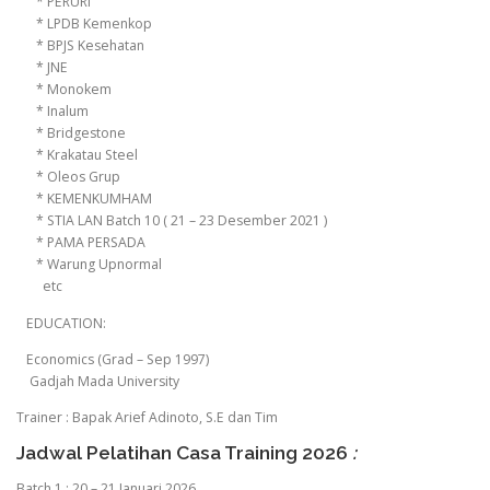
* PERURI
* LPDB Kemenkop
* BPJS Kesehatan
* JNE
* Monokem
* Inalum
* Bridgestone
* Krakatau Steel
* Oleos Grup
* KEMENKUMHAM
* STIA LAN Batch 10 ( 21 – 23 Desember 2021 )
* PAMA PERSADA
* Warung Upnormal
etc
EDUCATION:
Economics (Grad – Sep 1997)
Gadjah Mada University
Trainer : Bapak Arief Adinoto, S.E dan Tim
Jadwal Pelatihan Casa Training 2026
:
Batch 1 : 20 – 21 Januari 2026