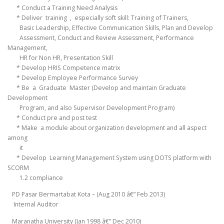
* Conduct a Training Need Analysis
* Deliver training , especially soft skill: Training of Trainers,
Basic Leadership, Effective Communication Skills, Plan and Develop
Assessment, Conduct and Review Assessment, Performance
Management,
HR for Non HR, Presentation Skill
* Develop HRIS Competence matrix
* Develop Employee Performance Survey
* Be a Graduate Master (Develop and maintain Graduate
Development
Program, and also Supervisor Development Program)
* Conduct pre and post test
* Make a module about organization development and all aspect
among
it
* Develop Learning Management System using DOTS platform with
SCORM
1.2 compliance
PD Pasar Bermartabat Kota – (Aug 2010 â€” Feb 2013)
Internal Auditor
Maranatha University (Jan 1998 â€” Dec 2010)