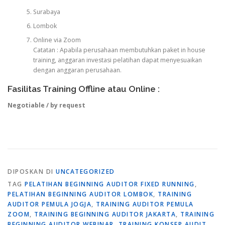
Surabaya
Lombok
Online via Zoom
Catatan : Apabila perusahaan membutuhkan paket in house
training, anggaran investasi pelatihan dapat menyesuaikan
dengan anggaran perusahaan.
Fasilitas Training Offline atau Online :
Negotiable / by request
DIPOSKAN DI
UNCATEGORIZED
TAG
PELATIHAN BEGINNING AUDITOR FIXED RUNNING
,
PELATIHAN BEGINNING AUDITOR LOMBOK
,
TRAINING
AUDITOR PEMULA JOGJA
,
TRAINING AUDITOR PEMULA
ZOOM
,
TRAINING BEGINNING AUDITOR JAKARTA
,
TRAINING
BEGINNING AUDITOR WEBINAR
,
TRAINING KONSEP AUDIT