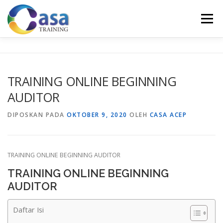
Lompat
ke
Menu
konten
HOME
ABOUT US
TRAINING LIST
GALERI
TRAINING ONLINE BEGINNING
AUDITOR
KONTAK KAMI
SERTIFIKASI
EVALUASI
DIPOSKAN PADA
OKTOBER 9, 2020
OLEH
CASA ACEP
TRAINING ONLINE BEGINNING AUDITOR
TRAINING ONLINE BEGINNING
AUDITOR
Daftar Isi