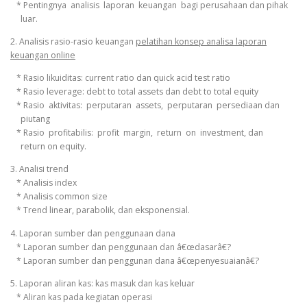
* Pentingnya analisis laporan keuangan bagi perusahaan dan pihak
luar.
2. Analisis rasio-rasio keuangan
pelatihan konsep analisa laporan
keuangan online
* Rasio likuiditas: current ratio dan quick acid test ratio
* Rasio leverage: debt to total assets dan debt to total equity
* Rasio aktivitas: perputaran assets, perputaran persediaan dan
piutang
* Rasio profitabilis: profit margin, return on investment, dan
return on equity.
3. Analisi trend
* Analisis index
* Analisis common size
* Trend linear, parabolik, dan eksponensial.
4. Laporan sumber dan penggunaan dana
* Laporan sumber dan penggunaan dan â€œdasarâ€?
* Laporan sumber dan penggunan dana â€œpenyesuaianâ€?
5. Laporan aliran kas: kas masuk dan kas keluar
* Aliran kas pada kegiatan operasi