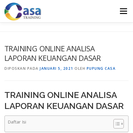
Lompat
ke
Menu
konten
HOME
ABOUT US
TRAINING LIST
GALERI
TRAINING ONLINE ANALISA
LAPORAN KEUANGAN DASAR
KONTAK KAMI
SERTIFIKASI
EVALUASI
DIPOSKAN PADA
JANUARI 5, 2021
OLEH
PUPUNG CASA
TRAINING ONLINE ANALISA
LAPORAN KEUANGAN DASAR
Daftar Isi