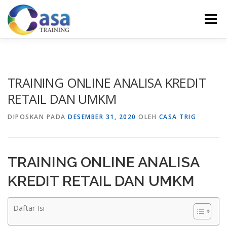
Lompat
ke
Menu
konten
HOME
ABOUT US
TRAINING LIST
GALERI
TRAINING ONLINE ANALISA KREDIT
RETAIL DAN UMKM
KONTAK KAMI
SERTIFIKASI
EVALUASI
DIPOSKAN PADA
DESEMBER 31, 2020
OLEH
CASA TRIG
TRAINING ONLINE ANALISA
KREDIT RETAIL DAN UMKM
Daftar Isi