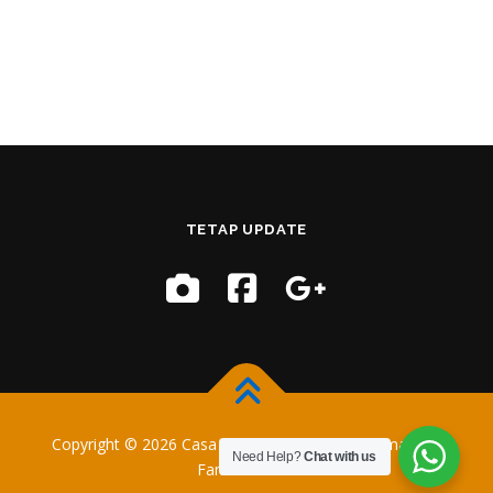
TETAP UPDATE
Copyright © 2026 Casa Training
–
OnePress
tema oleh
Need Help?
Chat with us
FameThemes