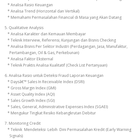
* Analisa Rasio Keuangan
* Analisa Trend (Horizontal dan Vertikal)
* Memahami Permasalahan Financial di Masa yang Akan Datang
5. Qualitative Analysis
* Analisa Karakter dan Kemauan Membayar
* Teknik Interview, Referensi, Kunjungan dan Bisnis Checking
* Analisa Bisnis Per Sektor Industri (Perdagangan, Jasa, Manufaktur,
Pertambangan, Oil & Gas, Perkebunan)
* Analisa Faktor Eksternal
* Teknik Praktis Analisa Kualitatif (Check List Pertanyaan)
6. Analisa Rasio untuk Deteksi Fraud Laporan Keuangan
* Daysâ€™ Sales In Receivable Index (DSRI)
* Gross Margin Index (GMI)
* Asset Quality Index (AQI)
* Sales Growth Index (SGI)
* Sales, General, Administrative Expenses Index (SGAEI)
* Mengukur Tingkat Resiko Kebangkrutan Debitur
7. Monitoring Credit
* Teknik Mendeteksi Lebih Dini Permasalahan Kredit (Early Warning
Signals)