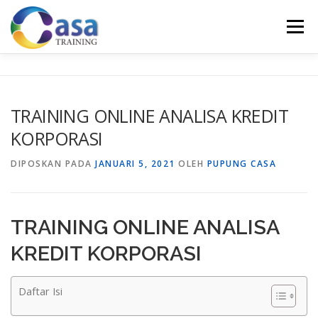
Lompat
ke
Menu
konten
HOME
ABOUT US
TRAINING LIST
GALERI
TRAINING ONLINE ANALISA KREDIT
KORPORASI
KONTAK KAMI
SERTIFIKASI
EVALUASI
DIPOSKAN PADA
JANUARI 5, 2021
OLEH
PUPUNG CASA
TRAINING ONLINE ANALISA
KREDIT KORPORASI
Daftar Isi