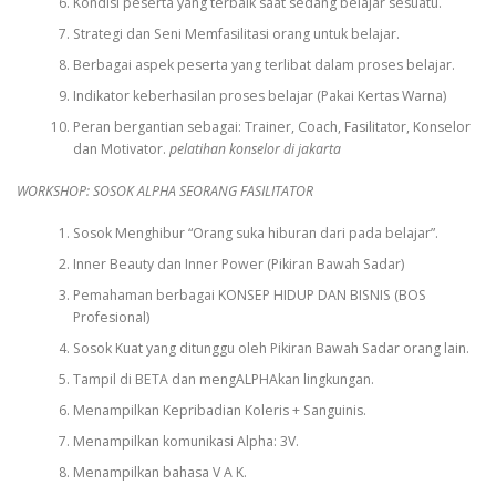
Kondisi peserta yang terbaik saat sedang belajar sesuatu.
Strategi dan Seni Memfasilitasi orang untuk belajar.
Berbagai aspek peserta yang terlibat dalam proses belajar.
Indikator keberhasilan proses belajar (Pakai Kertas Warna)
Peran bergantian sebagai: Trainer, Coach, Fasilitator, Konselor
dan Motivator.
pelatihan konselor di jakarta
WORKSHOP: SOSOK ALPHA SEORANG FASILITATOR
Sosok Menghibur “Orang suka hiburan dari pada belajar”.
Inner Beauty dan Inner Power (Pikiran Bawah Sadar)
Pemahaman berbagai KONSEP HIDUP DAN BISNIS (BOS
Profesional)
Sosok Kuat yang ditunggu oleh Pikiran Bawah Sadar orang lain.
Tampil di BETA dan mengALPHAkan lingkungan.
Menampilkan Kepribadian Koleris + Sanguinis.
Menampilkan komunikasi Alpha: 3V.
Menampilkan bahasa V A K.