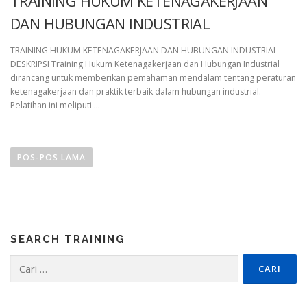
TRAINING HUKUM KETENAGAKERJAAN
DAN HUBUNGAN INDUSTRIAL
TRAINING HUKUM KETENAGAKERJAAN DAN HUBUNGAN INDUSTRIAL
DESKRIPSI Training Hukum Ketenagakerjaan dan Hubungan Industrial
dirancang untuk memberikan pemahaman mendalam tentang peraturan
ketenagakerjaan dan praktik terbaik dalam hubungan industrial.
Pelatihan ini meliputi …
N
a
POS-POS LAMA
v
i
g
a
SEARCH TRAINING
s
i
Cari
untuk:
p
o