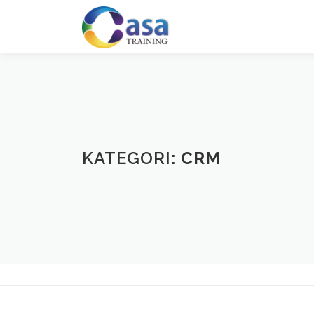
Lompat
ke
konten
KATEGORI:
CRM