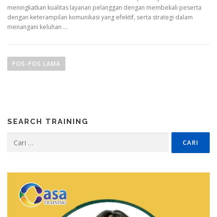
meningkatkan kualitas layanan pelanggan dengan membekali peserta
dengan keterampilan komunikasi yang efektif, serta strategi dalam
menangani keluhan …
N
a
POS-POS LAMA
v
i
g
a
SEARCH TRAINING
s
i
Cari
untuk:
p
o
s