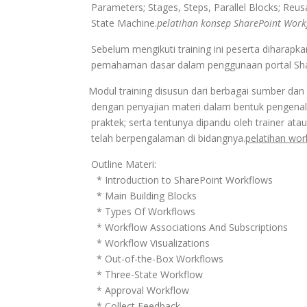
Parameters; Stages, Steps, Parallel Blocks; Reus
State Machine.
pelatihan konsep SharePoint Workf
Sebelum mengikuti training ini peserta diharapka
pemahaman dasar dalam penggunaan portal Shar
Modul training disusun dari berbagai sumber dan
dengan penyajian materi dalam bentuk pengenala
praktek; serta tentunya dipandu oleh trainer atau
telah berpengalaman di bidangnya.
pelatihan wor
Outline Materi:
* Introduction to SharePoint Workflows
* Main Building Blocks
* Types Of Workflows
* Workflow Associations And Subscriptions
* Workflow Visualizations
* Out-of-the-Box Workflows
* Three-State Workflow
* Approval Workflow
* Collect Feedback