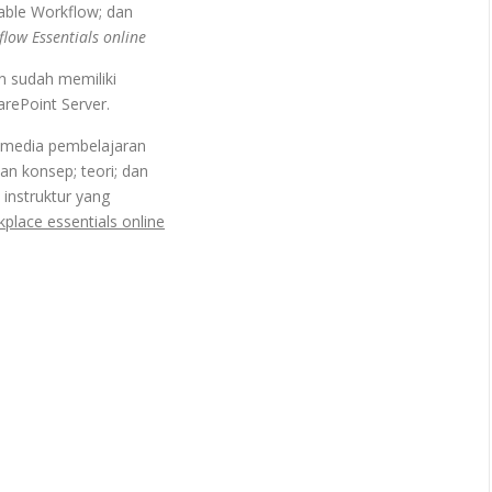
able Workflow; dan
low Essentials online
n sudah memiliki
ePoint Server.
 media pembelajaran
n konsep; teori; dan
 instruktur yang
kplace essentials online