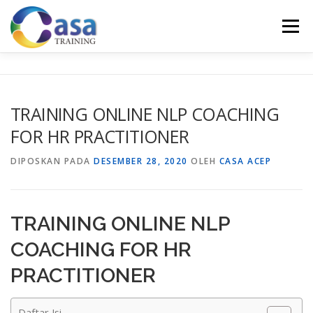
Lompat
ke
Menu
konten
HOME
ABOUT US
TRAINING LIST
GALERI
TRAINING ONLINE NLP COACHING
FOR HR PRACTITIONER
KONTAK KAMI
SERTIFIKASI
EVALUASI
DIPOSKAN PADA
DESEMBER 28, 2020
OLEH
CASA ACEP
TRAINING ONLINE NLP
COACHING FOR HR
PRACTITIONER
Daftar Isi