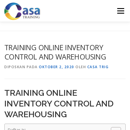
Lompat
ke
Menu
konten
HOME
ABOUT US
TRAINING LIST
GALERI
TRAINING ONLINE INVENTORY
CONTROL AND WAREHOUSING
KONTAK KAMI
SERTIFIKASI
EVALUASI
DIPOSKAN PADA
OKTOBER 2, 2020
OLEH
CASA TRIG
TRAINING ONLINE
INVENTORY CONTROL AND
WAREHOUSING
Daftar Isi