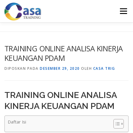
Lompat
ke
Menu
konten
HOME
ABOUT US
TRAINING LIST
GALERI
TRAINING ONLINE ANALISA KINERJA
KEUANGAN PDAM
KONTAK KAMI
SERTIFIKASI
EVALUASI
DIPOSKAN PADA
DESEMBER 29, 2020
OLEH
CASA TRIG
TRAINING ONLINE ANALISA
KINERJA KEUANGAN PDAM
Daftar Isi