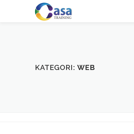
Lompat
ke
konten
KATEGORI:
WEB