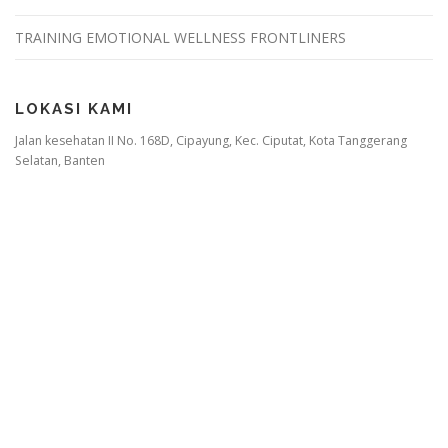
TRAINING EMOTIONAL WELLNESS FRONTLINERS
LOKASI KAMI
Jalan kesehatan II No. 168D, Cipayung, Kec. Ciputat, Kota Tanggerang
Selatan, Banten