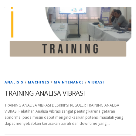
ANALISIS
/
MACHINES
/
MAINTENANCE
/
VIBRASI
TRAINING ANALISA VIBRASI
TRAINING ANALISA VIBRASI DESKRIPSI REGULER TRAINING ANALISA
VIBRASI Pelatihan Analisa Vibrasi sangat penting karena getaran
abnormal pada mesin dapat mengindikasikan potensi masalah yang
dapat menyebabkan kerusakan parah dan downtime yang …