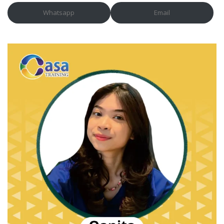
Whatsapp
Email