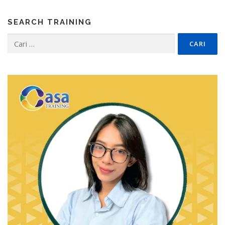
SEARCH TRAINING
Cari
untuk: