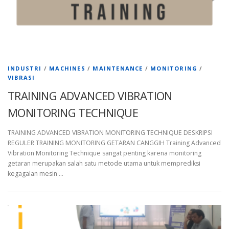
INDUSTRI
/
MACHINES
/
MAINTENANCE
/
MONITORING
/
VIBRASI
TRAINING ADVANCED VIBRATION
MONITORING TECHNIQUE
TRAINING ADVANCED VIBRATION MONITORING TECHNIQUE DESKRIPSI
REGULER TRAINING MONITORING GETARAN CANGGIH Training Advanced
Vibration Monitoring Technique sangat penting karena monitoring
getaran merupakan salah satu metode utama untuk memprediksi
kegagalan mesin …