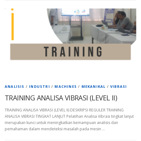
ANALISIS
/
INDUSTRI
/
MACHINES
/
MEKANIKAL
/
VIBRASI
TRAINING ANALISA VIBRASI (LEVEL II)
TRAINING ANALISA VIBRASI (LEVEL II) DESKRIPSI REGULER TRAINING
ANALISA VIBRASI TINGKAT LANJUT Pelatihan Analisa Vibrasi tingkat lanjut
merupakan kunci untuk meningkatkan kemampuan analisis dan
pemahaman dalam mendeteksi masalah pada mesin …