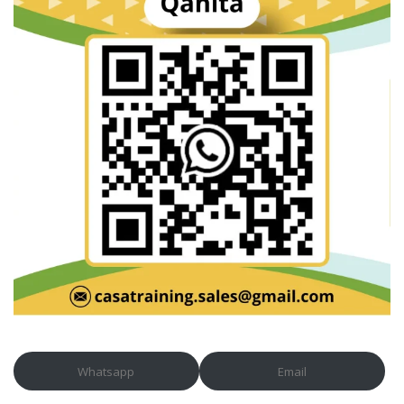
Whatsapp
Email