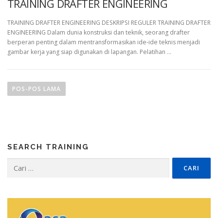
TRAINING DRAFTER ENGINEERING
TRAINING DRAFTER ENGINEERING DESKRIPSI REGULER TRAINING DRAFTER
ENGINEERING Dalam dunia konstruksi dan teknik, seorang drafter
berperan penting dalam mentransformasikan ide-ide teknis menjadi
gambar kerja yang siap digunakan di lapangan. Pelatihan …
N
a
POS-POS LAMA
v
i
g
a
SEARCH TRAINING
s
i
Cari
untuk:
p
o
s