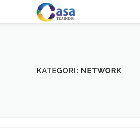
Lompat
ke
konten
KATEGORI:
NETWORK