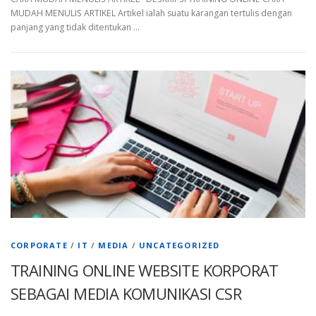
MUDAH MENULIS ARTIKEL Artikel ialah suatu karangan tertulis dengan
panjang yang tidak ditentukan …
CORPORATE
/
IT
/
MEDIA
/
UNCATEGORIZED
TRAINING ONLINE WEBSITE KORPORAT
SEBAGAI MEDIA KOMUNIKASI CSR