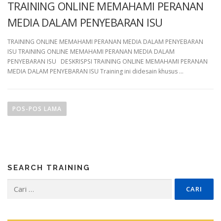
TRAINING ONLINE MEMAHAMI PERANAN
MEDIA DALAM PENYEBARAN ISU
TRAINING ONLINE MEMAHAMI PERANAN MEDIA DALAM PENYEBARAN
ISU TRAINING ONLINE MEMAHAMI PERANAN MEDIA DALAM
PENYEBARAN ISU DESKRISPSI TRAINING ONLINE MEMAHAMI PERANAN
MEDIA DALAM PENYEBARAN ISU Training ini didesain khusus …
N
a
POS-POS LAMA
v
i
g
a
SEARCH TRAINING
s
i
Cari
untuk:
p
o