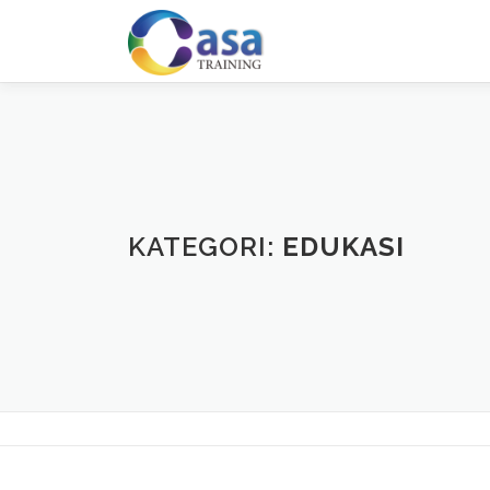
Lompat
ke
konten
KATEGORI:
EDUKASI