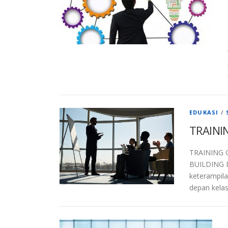
EDUKASI
/
TRAINI
TRAINING 
BUILDING D
keterampila
depan kelas