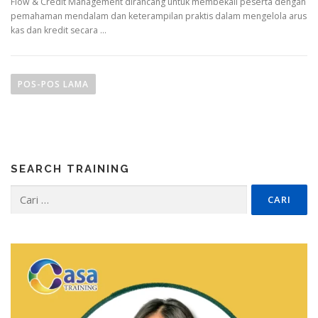
Flow & Credit Management dirancang untuk membekali peserta dengan
pemahaman mendalam dan keterampilan praktis dalam mengelola arus
kas dan kredit secara …
N
a
POS-POS LAMA
v
i
g
a
SEARCH TRAINING
s
i
Cari
untuk:
p
o
s