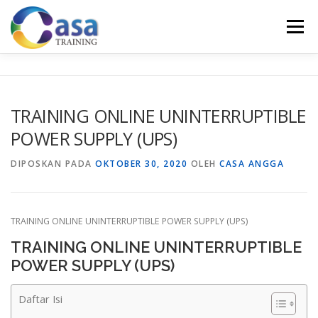
Lompat
ke
Menu
konten
HOME
ABOUT US
TRAINING LIST
GALERI
TRAINING ONLINE UNINTERRUPTIBLE
POWER SUPPLY (UPS)
KONTAK KAMI
SERTIFIKASI
EVALUASI
DIPOSKAN PADA
OKTOBER 30, 2020
OLEH
CASA ANGGA
TRAINING ONLINE UNINTERRUPTIBLE POWER SUPPLY (UPS)
TRAINING ONLINE UNINTERRUPTIBLE
POWER SUPPLY (UPS)
Daftar Isi