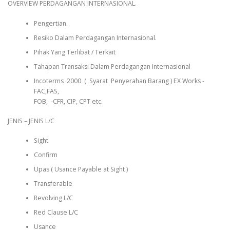
OVERVIEW PERDAGANGAN INTERNASIONAL.
Pengertian.
Resiko Dalam Perdagangan Internasional.
Pihak Yang Terlibat / Terkait
Tahapan Transaksi Dalam Perdagangan Internasional
Incoterms 2000 ( Syarat Penyerahan Barang ) EX Works -
FAC,FAS,
FOB, -CFR, CIP, CPT etc.
JENIS – JENIS L/C
Sight
Confirm
Upas ( Usance Payable at Sight )
Transferable
Revolving L/C
Red Clause L/C
Usance