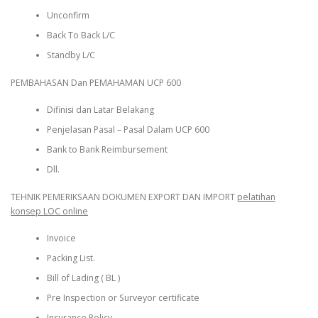
Unconfirm
Back To Back L/C
Standby L/C
PEMBAHASAN Dan PEMAHAMAN UCP 600
Difinisi dan Latar Belakang
Penjelasan Pasal – Pasal Dalam UCP 600
Bank to Bank Reimbursement
Dll.
TEHNIK PEMERIKSAAN DOKUMEN EXPORT DAN IMPORT
pelatihan
konsep LOC online
Invoice
Packing List.
Bill of Lading ( BL )
Pre Inspection or Surveyor certificate
Insurance Policy