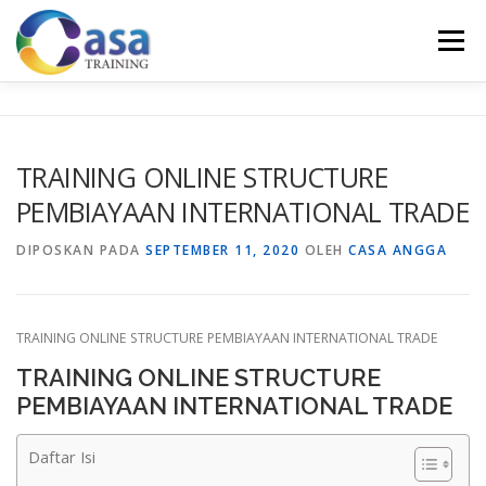
Lompat
ke
Menu
konten
HOME
ABOUT US
TRAINING LIST
GALERI
TRAINING ONLINE STRUCTURE
PEMBIAYAAN INTERNATIONAL TRADE
KONTAK KAMI
SERTIFIKASI
EVALUASI
DIPOSKAN PADA
SEPTEMBER 11, 2020
OLEH
CASA ANGGA
TRAINING ONLINE STRUCTURE PEMBIAYAAN INTERNATIONAL TRADE
TRAINING ONLINE STRUCTURE
PEMBIAYAAN INTERNATIONAL TRADE
Daftar Isi