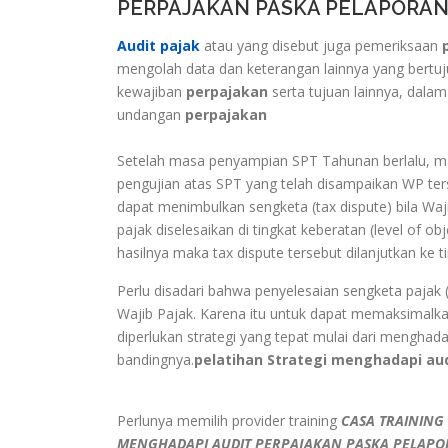
PERPAJAKAN PASKA PELAPORAN
Audit pajak
atau yang disebut juga pemeriksaan
mengolah data dan keterangan lainnya yang bert
kewajiban
perpajakan
serta tujuan lainnya, dala
undangan
perpajakan
Setelah masa penyampian SPT Tahunan berlalu, m
pengujian atas SPT yang telah disampaikan WP ters
dapat menimbulkan sengketa (tax dispute) bila Waji
pajak diselesaikan di tingkat keberatan (level of 
hasilnya maka tax dispute tersebut dilanjutkan ke t
Perlu disadari bahwa penyelesaian sengketa pajak
Wajib Pajak. Karena itu untuk dapat memaksimalk
diperlukan strategi yang tepat mulai dari mengha
bandingnya.
pelatihan Strategi menghadapi aud
Perlunya memilih provider training
CASA TRAINING
MENGHADAPI AUDIT PERPAJAKAN PASKA PELAP