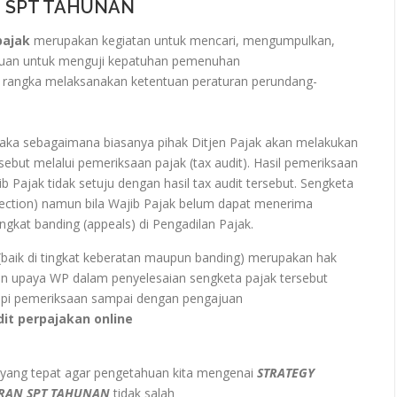
 SPT TAHUNAN
pajak
merupakan kegiatan untuk mencari, mengumpulkan,
ujuan untuk menguji kepatuhan pemenuhan
m rangka melaksanakan ketentuan peraturan perundang-
aka sebagaimana biasanya pihak Ditjen Pajak akan melakukan
ebut melalui pemeriksaan pajak (tax audit). Hasil pemeriksaan
b Pajak tidak setuju dengan hasil tax audit tersebut. Sengketa
objection) namun bila Wajib Pajak belum dapat menerima
ingkat banding (appeals) di Pengadilan Pajak.
 (baik di tingkat keberatan maupun banding) merupakan hak
an upaya WP dalam penyelesaian sengketa pajak tersebut
dapi pemeriksaan sampai dengan pengajuan
it perpajakan online
yang tepat agar pengetahuan kita mengenai
STRATEGY
ORAN SPT TAHUNAN
tidak salah