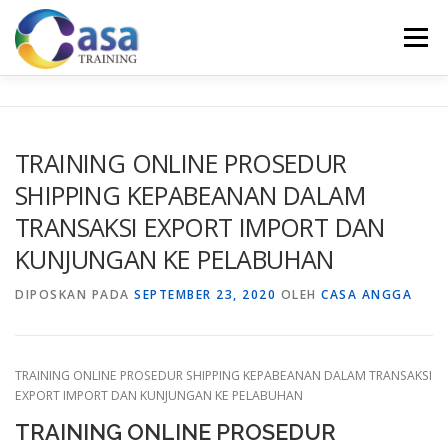
Lompat
ke
Menu
konten
HOME
ABOUT US
TRAINING LIST
GALERI
TRAINING ONLINE PROSEDUR
SHIPPING KEPABEANAN DALAM
KONTAK KAMI
SERTIFIKASI
EVALUASI
TRANSAKSI EXPORT IMPORT DAN
KUNJUNGAN KE PELABUHAN
DIPOSKAN PADA
SEPTEMBER 23, 2020
OLEH
CASA ANGGA
TRAINING ONLINE PROSEDUR SHIPPING KEPABEANAN DALAM TRANSAKSI
EXPORT IMPORT DAN KUNJUNGAN KE PELABUHAN
TRAINING ONLINE PROSEDUR