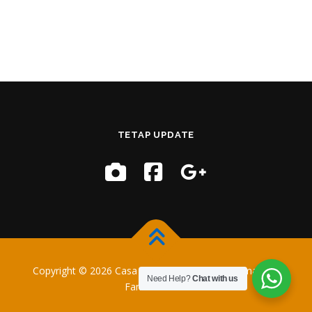
TETAP UPDATE
Copyright © 2026 Casa Training
–
OnePress
tema oleh
Need Help?
Chat with us
FameThemes