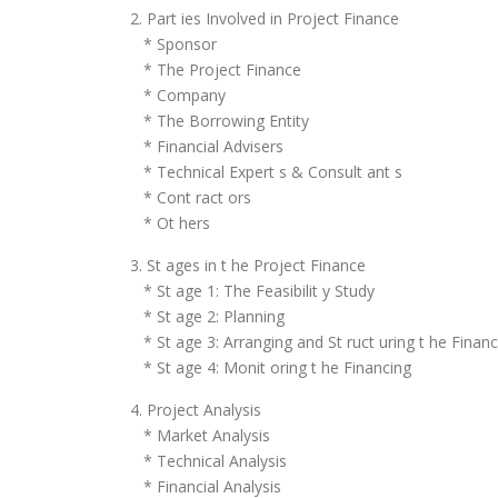
2. Part ies Involved in Project Finance
* Sponsor
* The Project Finance
* Company
* The Borrowing Entity
* Financial Advisers
* Technical Expert s & Consult ant s
* Cont ract ors
* Ot hers
3. St ages in t he Project Finance
* St age 1: The Feasibilit y Study
* St age 2: Planning
* St age 3: Arranging and St ruct uring t he Finan
* St age 4: Monit oring t he Financing
4. Project Analysis
* Market Analysis
* Technical Analysis
* Financial Analysis