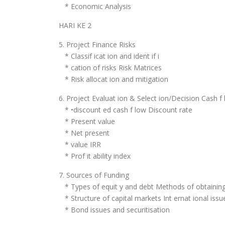
* Economic Analysis
HARI KE 2
5. Project Finance Risks
* Classif icat ion and ident if i
* cation of risks Risk Matrices
* Risk allocat ion and mitigation
6. Project Evaluat ion & Select ion/Decision Cash f
* •discount ed cash f low Discount rate
* Present value
* Net present
* value IRR
* Prof it ability index
7. Sources of Funding
* Types of equit y and debt Methods of obtaining
* Structure of capital markets Int ernat ional issu
* Bond issues and securitisation