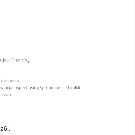
roject Financing
al aspects
nancial aspect using spreadsheet / toolkit
ussion
026
: