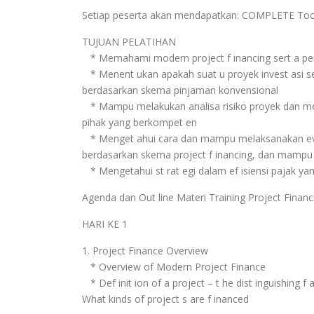
Setiap peserta akan mendapatkan: COMPLETE Toolk
TUJUAN PELATIHAN
* Memahami modern project f inancing sert a pe
* Menent ukan apakah suat u proyek invest asi s
berdasarkan skema pinjaman konvensional
* Mampu melakukan analisa risiko proyek dan meng
pihak yang berkompet en
* Menget ahui cara dan mampu melaksanakan evalu
berdasarkan skema project f inancing, dan mampu
* Mengetahui st rat egi dalam ef isiensi pajak ya
Agenda dan Out line Materi Training Project Financ
HARI KE 1
1. Project Finance Overview
* Overview of Modern Project Finance
* Def init ion of a project – t he dist inguishing f 
What kinds of project s are f inanced