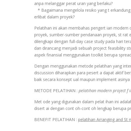
anpa melanggar perat uran yang berlaku?
* Bagaimana mengelola resiko yang t erkandung da
erlibat dalam proyek?
Pelatihan ini akan membahas pengert ian modern of p
proyek, sumber-sumber pendanaan proyek, st rat egi
dilengkapi dengan full-day case study pada hari te
dan dirancang menjadi sebuah project feasibility
aspek finansial menggunakan toolkit berupa sprea
Dengan menggunakan metode pelatihan yang intera
discussion diharapkan para pesert a dapat aktif 
baik secara konsept ual maupun implement asinya 
METODE PELATIHAN :
pelatihan modern project f 
Met ode yang digunakan dalam pelat ihan ini adalah 
disert ai dengan cont oh-cont oh lengkap berupa pr
BENEFIT PELATIHAN :
pelatihan Arranging and St r