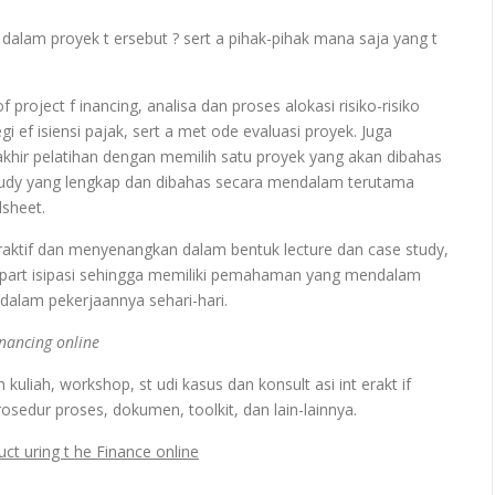
lam proyek t ersebut ? sert a pihak-pihak mana saja yang t
roject f inancing, analisa dan proses alokasi risiko-risiko
 ef isiensi pajak, sert a met ode evaluasi proyek. Juga
rakhir pelatihan dengan memilih satu proyek yang akan dibahas
 study yang lengkap dan dibahas secara mendalam terutama
dsheet.
ktif dan menyenangkan dalam bentuk lecture dan case study,
berpart isipasi sehingga memiliki pemahaman yang mendalam
dalam pekerjaannya sehari-hari.
inancing online
kuliah, workshop, st udi kasus dan konsult asi int erakt if
osedur proses, dokumen, toolkit, dan lain-lainnya.
uct uring t he Finance online