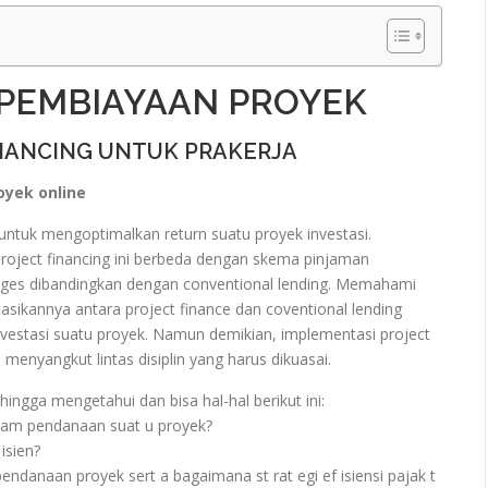
 PEMBIAYAAN PROYEK
INANCING UNTUK PRAKERJA
oyek online
untuk mengoptimalkan return suatu proyek investasi.
roject financing ini berbeda dengan skema pinjaman
tages dibandingkan dengan conventional lending. Memahami
kannya antara project finance dan coventional lending
vestasi suatu proyek. Namun demikian, implementasi project
menyangkut lintas disiplin yang harus dikuasai.
ehingga mengetahui dan bisa hal-hal berikut ini:
alam pendanaan suat u proyek?
isien?
danaan proyek sert a bagaimana st rat egi ef isiensi pajak t