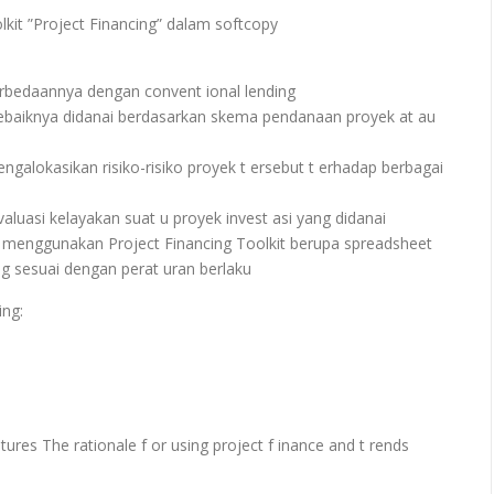
it ”Project Financing” dalam softcopy
rbedaannya dengan convent ional lending
ebaiknya didanai berdasarkan skema pendanaan proyek at au
alokasikan risiko-risiko proyek t ersebut t erhadap berbagai
asi kelayakan suat u proyek invest asi yang didanai
 menggunakan Project Financing Toolkit berupa spreadsheet
ng sesuai dengan perat uran berlaku
ing:
atures The rationale f or using project f inance and t rends