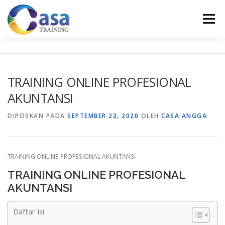
Lompat
ke
Menu
konten
HOME
ABOUT US
TRAINING LIST
GALERI
TRAINING ONLINE PROFESIONAL
AKUNTANSI
KONTAK KAMI
SERTIFIKASI
EVALUASI
DIPOSKAN PADA
SEPTEMBER 23, 2020
OLEH
CASA ANGGA
TRAINING ONLINE PROFESIONAL AKUNTANSI
TRAINING ONLINE PROFESIONAL
AKUNTANSI
Daftar Isi