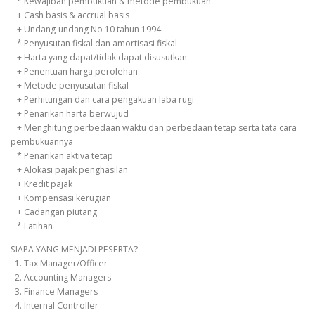
* Kewajiban pembukuan & metode pembukuan
+ Cash basis & accrual basis
+ Undang-undang No 10 tahun 1994
* Penyusutan fiskal dan amortisasi fiskal
+ Harta yang dapat/tidak dapat disusutkan
+ Penentuan harga perolehan
+ Metode penyusutan fiskal
+ Perhitungan dan cara pengakuan laba rugi
+ Penarikan harta berwujud
+ Menghitung perbedaan waktu dan perbedaan tetap serta tata cara
pembukuannya
* Penarikan aktiva tetap
+ Alokasi pajak penghasilan
+ Kredit pajak
+ Kompensasi kerugian
+ Cadangan piutang
* Latihan
SIAPA YANG MENJADI PESERTA?
1. Tax Manager/Officer
2. Accounting Managers
3. Finance Managers
4. Internal Controller