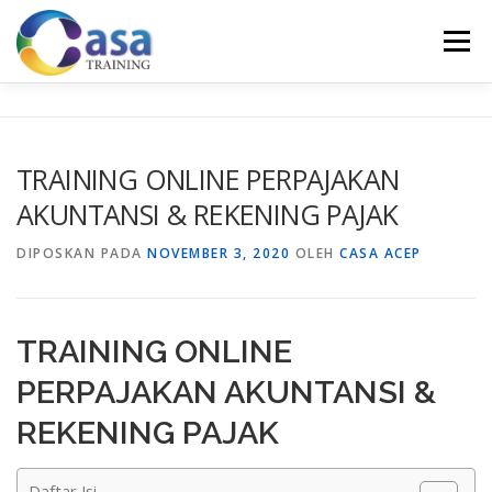
Lompat
ke
Menu
konten
HOME
ABOUT US
TRAINING LIST
GALERI
TRAINING ONLINE PERPAJAKAN
AKUNTANSI & REKENING PAJAK
KONTAK KAMI
SERTIFIKASI
EVALUASI
DIPOSKAN PADA
NOVEMBER 3, 2020
OLEH
CASA ACEP
TRAINING ONLINE
PERPAJAKAN AKUNTANSI &
REKENING PAJAK
Daftar Isi