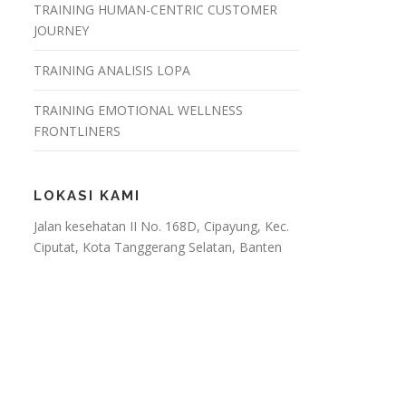
TRAINING HUMAN-CENTRIC CUSTOMER
JOURNEY
TRAINING ANALISIS LOPA
TRAINING EMOTIONAL WELLNESS
FRONTLINERS
LOKASI KAMI
Jalan kesehatan II No. 168D, Cipayung, Kec.
Ciputat, Kota Tanggerang Selatan, Banten