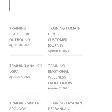
TRAINING
TRAINING HUMAN-
LEADERSHIP
CENTRIC
OUTBOUND
CUSTOMER
Agustus 8, 2026
JOURNEY
Agustus 8, 2026
TRAINING ANALISIS
TRAINING
LOPA
EMOTIONAL
Agustus 7, 2026
WELLNESS
FRONTLINERS
Agustus 7, 2026
TRAINING SINCERE
TRAINING LAYANAN
APOLOGY
PERBANKAN