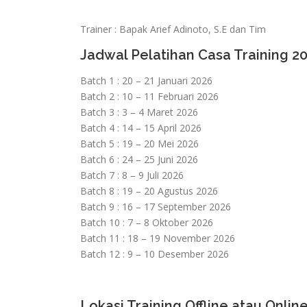
Trainer : Bapak Arief Adinoto, S.E dan Tim
Jadwal Pelatihan Casa Training 2
Batch 1 : 20 – 21 Januari 2026
Batch 2 : 10 – 11 Februari 2026
Batch 3 : 3 – 4 Maret 2026
Batch 4 : 14 – 15 April 2026
Batch 5 : 19 – 20 Mei 2026
Batch 6 : 24 – 25 Juni 2026
Batch 7 : 8 – 9 Juli 2026
Batch 8 : 19 – 20 Agustus 2026
Batch 9 : 16 – 17 September 2026
Batch 10 : 7 – 8 Oktober 2026
Batch 11 : 18 – 19 November 2026
Batch 12 : 9 – 10 Desember 2026
Lokasi Training Offline atau Online