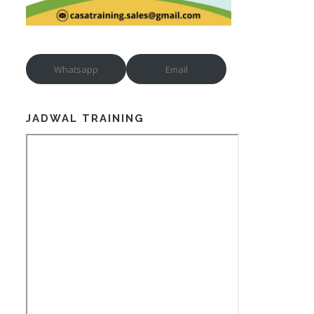
Whatsapp
Email
JADWAL TRAINING