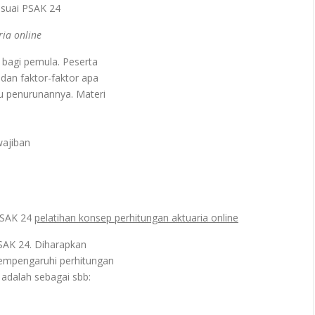
esuai PSAK 24
ia online
bagi pemula. Peserta
dan faktor-faktor apa
 penurunannya. Materi
wajiban
PSAK 24
pelatihan konsep perhitungan aktuaria online
PSAK 24. Diharapkan
empengaruhi perhitungan
 adalah sebagai sbb: