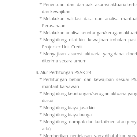
* Penentuan dan dampak asumsi aktuaria terha
dan kewajiban
* Melakukan validasi data dan analisa manfaat
Perusahaan
* Melakukan analisa keuntungan/kerugian aktuar
* Menghitung nilai kini kewajiban imbalan pa
Projectec Unit Credit
* Menyajikan asumsi aktuaria yang dapat dipe
diterima secara umum
3. Alur Perhitungan PSAK 24
* Perhitungan beban dan kewajiban sesuai PSA
manfaat karyawan
* Menghitung keuntungan/kerugian aktuaria yang
diakui
* Menghitung biaya jasa kini
* Menghitung biaya bunga
* Menghitung dampak dari kurtailmen atau penye
ada)
* Memberikan penjelasan yang dibutuhkan gun