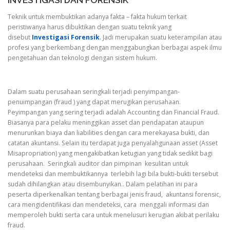
INVESTIGASI DAN FORENSIK
Teknik untuk membuktikan adanya fakta – fakta hukum terkait
peristiwanya harus dibuktikan dengan suatu teknik yang
disebut
Investigasi Forensik
.
Jadi merupakan suatu keterampilan atau
profesi yang berkembang dengan menggabungkan berbagai aspek ilmu
pengetahuan dan teknologi dengan sistem hukum.
Dalam suatu perusahaan seringkali terjadi penyimpangan-
penuimpangan (fraud ) yang dapat merugikan perusahaan.
Peyimpangan yang sering terjadi adalah Accounting dan Financial Fraud.
Biasanya para pelaku meninggikan asset dan pendapatan ataupun
menurunkan biaya dan liabilities dengan cara merekayasa bukti, dan
catatan akuntansi. Selain itu terdapat juga penyalahgunaan asset (Asset
Misapropriation) yang mengakibatkan ketugian yang tidak sedikit bagi
perusahaan. Seringkali auditor dan pimpinan kesulitan untuk
mendeteksi dan membuktikannya terlebih lagi bila bukti-bukti tersebut
sudah dihilangkan atau disembunyikan.. Dalam pelatihan ini para
peserta diperkenalkan tentang berbagai jenis fraud, akuntansi forensic,
cara mengidentifikasi dan mendeteksi, cara menggali informasi dan
memperoleh bukti serta cara untuk menelusuri kerugian akibat perilaku
fraud.