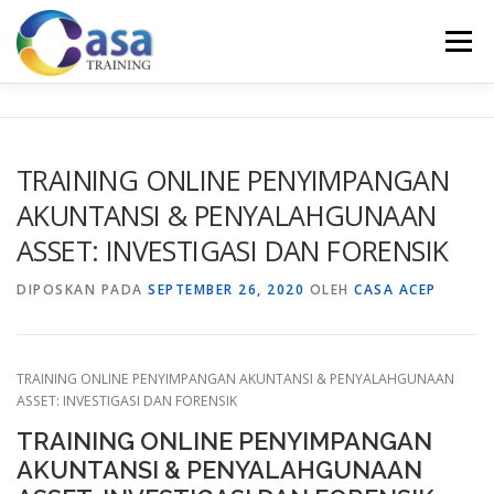
Lompat
ke
Menu
konten
HOME
ABOUT US
TRAINING LIST
GALERI
TRAINING ONLINE PENYIMPANGAN
AKUNTANSI & PENYALAHGUNAAN
KONTAK KAMI
SERTIFIKASI
EVALUASI
ASSET: INVESTIGASI DAN FORENSIK
DIPOSKAN PADA
SEPTEMBER 26, 2020
OLEH
CASA ACEP
TRAINING ONLINE PENYIMPANGAN AKUNTANSI & PENYALAHGUNAAN
ASSET: INVESTIGASI DAN FORENSIK
TRAINING ONLINE PENYIMPANGAN
AKUNTANSI & PENYALAHGUNAAN