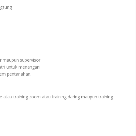
ngsung
or maupun supervisor
stri untuk menangani
tem pentanahan.
e atau training zoom atau training daring maupun training