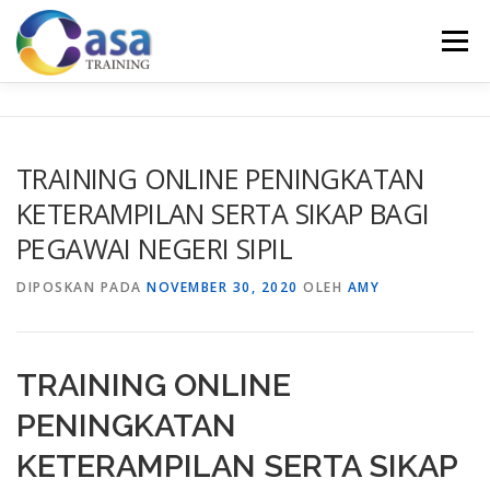
Lompat
ke
Menu
konten
HOME
ABOUT US
TRAINING LIST
GALERI
TRAINING ONLINE PENINGKATAN
KETERAMPILAN SERTA SIKAP BAGI
KONTAK KAMI
SERTIFIKASI
EVALUASI
PEGAWAI NEGERI SIPIL
DIPOSKAN PADA
NOVEMBER 30, 2020
OLEH
AMY
TRAINING ONLINE
PENINGKATAN
KETERAMPILAN SERTA SIKAP