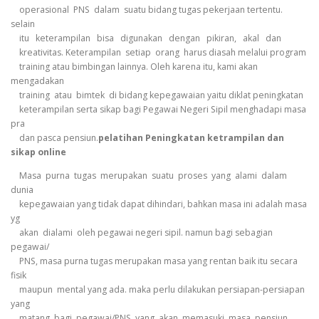
operasional PNS dalam suatu bidang tugas pekerjaan tertentu.
selain
itu keterampilan bisa digunakan dengan pikiran, akal dan
kreativitas. Keterampilan setiap orang harus diasah melalui program
training atau bimbingan lainnya. Oleh karena itu, kami akan
mengadakan
training atau bimtek di bidang kepegawaian yaitu diklat peningkatan
keterampilan serta sikap bagi Pegawai Negeri Sipil menghadapi masa
pra
dan pasca pensiun.
pelatihan Peningkatan ketrampilan dan
sikap online
Masa purna tugas merupakan suatu proses yang alami dalam
dunia
kepegawaian yang tidak dapat dihindari, bahkan masa ini adalah masa
yg
akan dialami oleh pegawai negeri sipil. namun bagi sebagian
pegawai/
PNS, masa purna tugas merupakan masa yang rentan baik itu secara
fisik
maupun mental yang ada. maka perlu dilakukan persiapan-persiapan
yang
matang bagi pegawai/PNS yang akan memasuki masa pensiun.