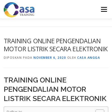
Lompat
ke
Menu
konten
HOME
ABOUT US
TRAINING LIST
GALERI
TRAINING ONLINE PENGENDALIAN
MOTOR LISTRIK SECARA ELEKTRONIK
KONTAK KAMI
SERTIFIKASI
EVALUASI
DIPOSKAN PADA
NOVEMBER 6, 2020
OLEH
CASA ANGGA
TRAINING ONLINE
PENGENDALIAN MOTOR
LISTRIK SECARA ELEKTRONIK
Daftar Isi