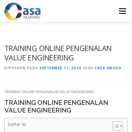
Lompat
ke
Menu
konten
HOME
ABOUT US
TRAINING LIST
GALERI
TRAINING ONLINE PENGENALAN
VALUE ENGINEERING
KONTAK KAMI
SERTIFIKASI
EVALUASI
DIPOSKAN PADA
SEPTEMBER 11, 2020
OLEH
CASA ANGGA
TRAINING ONLINE PENGENALAN VALUE ENGINEERING
TRAINING ONLINE PENGENALAN
VALUE ENGINEERING
Daftar Isi