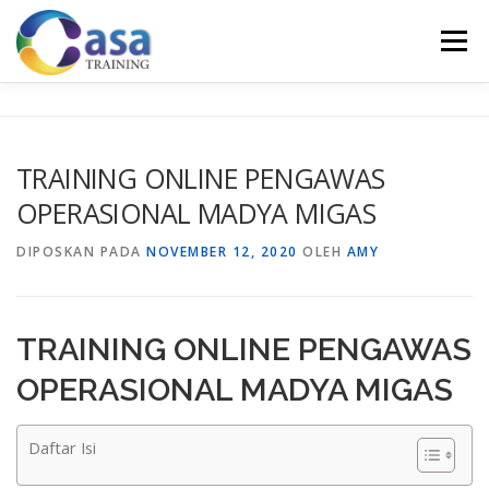
Lompat
ke
Menu
konten
HOME
ABOUT US
TRAINING LIST
GALERI
TRAINING ONLINE PENGAWAS
OPERASIONAL MADYA MIGAS
KONTAK KAMI
SERTIFIKASI
EVALUASI
DIPOSKAN PADA
NOVEMBER 12, 2020
OLEH
AMY
TRAINING ONLINE PENGAWAS
OPERASIONAL MADYA MIGAS
Daftar Isi