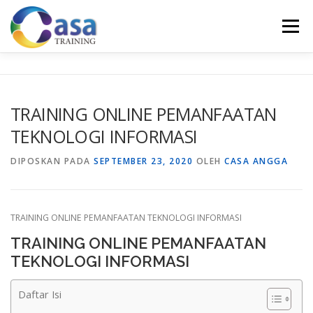
Lompat
ke
Menu
konten
HOME
ABOUT US
TRAINING LIST
GALERI
TRAINING ONLINE PEMANFAATAN
TEKNOLOGI INFORMASI
KONTAK KAMI
SERTIFIKASI
EVALUASI
DIPOSKAN PADA
SEPTEMBER 23, 2020
OLEH
CASA ANGGA
TRAINING ONLINE PEMANFAATAN TEKNOLOGI INFORMASI
TRAINING ONLINE PEMANFAATAN
TEKNOLOGI INFORMASI
Daftar Isi