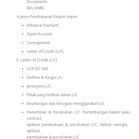
Documents
(B/L,AWB)
Jenis Pembayaran Ekspor Impor
Advance Payment
Open Account
Consignment
Letter of Credit (L/C)
Letter of Credit (L/C)
UCP-DC 600
Definisi & Fungsi L/C
Jenis-jenis L/C
Pihak yang terlibat dalam L/C
Keuntungan dan kerugian menggunakan L/C
Penerbitan & Perubahan L/C : Pertimbangan dalam sales
contract,
aplikasi pembukaan & perubahan L/C, latihan mengisi
aplikasi
pembukaan & perubahan L/C