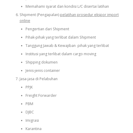
Memahami syarat dan kondisi L/C disertai latihan
Shipment (Pengapalan)
pelatihan prosedur ekspor import
online
Pengertian dari Shipment
Pihak-pihak yang terlibat dalam Shipment
Tanggung Jawab & Kewajiban pihak yang terlibat
Institusi yang terlibat dalam cargo moving
Shipping dokumen
Jenis-jenis container
Jasa-jasa di Pelabuhan
PPJK
Freight Forwarder
PBM
DJBC
Imigrasi
Karantina