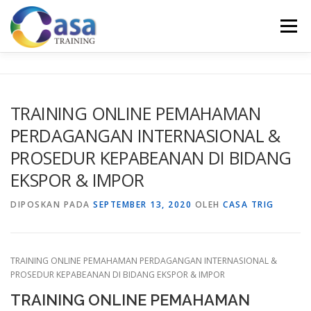
Lompat
ke
Menu
konten
HOME
ABOUT US
TRAINING LIST
GALERI
TRAINING ONLINE PEMAHAMAN
PERDAGANGAN INTERNASIONAL &
KONTAK KAMI
SERTIFIKASI
EVALUASI
PROSEDUR KEPABEANAN DI BIDANG
EKSPOR & IMPOR
DIPOSKAN PADA
SEPTEMBER 13, 2020
OLEH
CASA TRIG
TRAINING ONLINE PEMAHAMAN PERDAGANGAN INTERNASIONAL &
PROSEDUR KEPABEANAN DI BIDANG EKSPOR & IMPOR
TRAINING ONLINE PEMAHAMAN