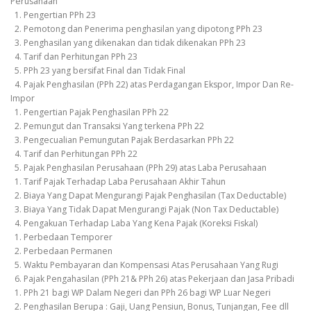
Perusahaan
1. Pengertian PPh 23
2. Pemotong dan Penerima penghasilan yang dipotong PPh 23
3. Penghasilan yang dikenakan dan tidak dikenakan PPh 23
4. Tarif dan Perhitungan PPh 23
5. PPh 23 yang bersifat Final dan Tidak Final
4. Pajak Penghasilan (PPh 22) atas Perdagangan Ekspor, Impor Dan Re-
Impor
1. Pengertian Pajak Penghasilan PPh 22
2. Pemungut dan Transaksi Yang terkena PPh 22
3. Pengecualian Pemungutan Pajak Berdasarkan PPh 22
4. Tarif dan Perhitungan PPh 22
5. Pajak Penghasilan Perusahaan (PPh 29) atas Laba Perusahaan
1. Tarif Pajak Terhadap Laba Perusahaan Akhir Tahun
2. Biaya Yang Dapat Mengurangi Pajak Penghasilan (Tax Deductable)
3. Biaya Yang Tidak Dapat Mengurangi Pajak (Non Tax Deductable)
4. Pengakuan Terhadap Laba Yang Kena Pajak (Koreksi Fiskal)
1. Perbedaan Temporer
2. Perbedaan Permanen
5. Waktu Pembayaran dan Kompensasi Atas Perusahaan Yang Rugi
6. Pajak Pengahasilan (PPh 21& PPh 26) atas Pekerjaan dan Jasa Pribadi
1. PPh 21 bagi WP Dalam Negeri dan PPh 26 bagi WP Luar Negeri
2. Penghasilan Berupa : Gaji, Uang Pensiun, Bonus, Tunjangan, Fee dll