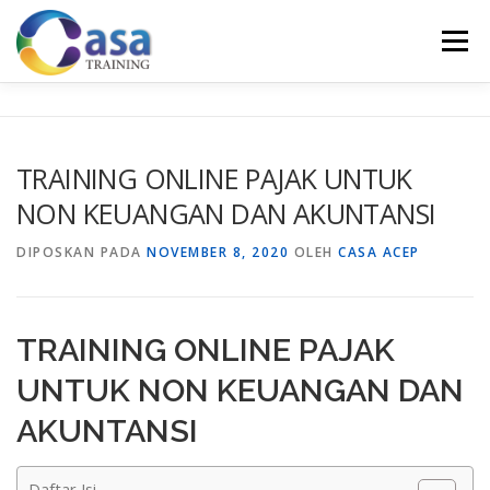
Lompat
ke
Menu
konten
HOME
ABOUT US
TRAINING LIST
GALERI
TRAINING ONLINE PAJAK UNTUK
NON KEUANGAN DAN AKUNTANSI
KONTAK KAMI
SERTIFIKASI
EVALUASI
DIPOSKAN PADA
NOVEMBER 8, 2020
OLEH
CASA ACEP
TRAINING ONLINE PAJAK
UNTUK NON KEUANGAN DAN
AKUNTANSI
Daftar Isi