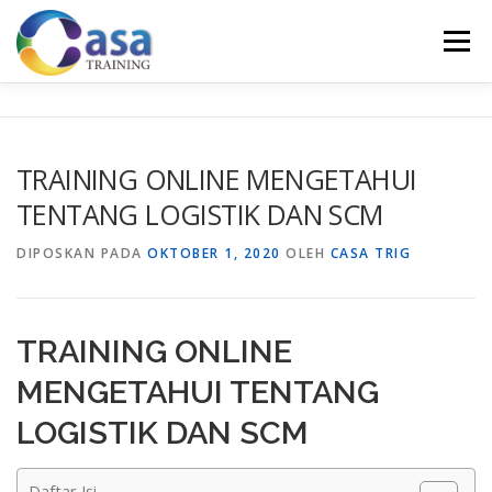
Lompat
ke
Menu
konten
HOME
ABOUT US
TRAINING LIST
GALERI
TRAINING ONLINE MENGETAHUI
TENTANG LOGISTIK DAN SCM
KONTAK KAMI
SERTIFIKASI
EVALUASI
DIPOSKAN PADA
OKTOBER 1, 2020
OLEH
CASA TRIG
TRAINING ONLINE
MENGETAHUI TENTANG
LOGISTIK DAN SCM
Daftar Isi