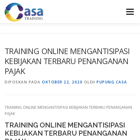
Lompat
ke
Menu
konten
HOME
ABOUT US
TRAINING LIST
GALERI
TRAINING ONLINE MENGANTISIPASI
KEBIJAKAN TERBARU PENANGANAN
KONTAK KAMI
SERTIFIKASI
EVALUASI
PAJAK
DIPOSKAN PADA
OKTOBER 22, 2020
OLEH
PUPUNG CASA
TRAINING ONLINE MENGANTISIPASI KEBIJAKAN TERBARU PENANGANAN
PAJAK
TRAINING ONLINE MENGANTISIPASI
KEBIJAKAN TERBARU PENANGANAN